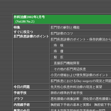
外科治療2002年2月号
（Vol.86 No.2）
特集
肛門管の解剖と機能
すぐに役立つ
肛門診察のコツ
肛門疾患診療のポイント
肛門疾患診療のポイント－保存的療法か
痔 核
痔 瘻
裂 肛
直腸肛門機能障害
その他の肛門周辺疾患
小児の便秘および便失禁診療のポイント
肛門疾患におけるDay surgeryの現況と問
今日の問題
先天性心疾患外科治療の現況と展望
手術手技
肺癌の標準的手術手技
グラフ
悪性腫瘍の画像診断 消化管の悪性腫瘍1
内視鏡手術
胸腔鏡下手術の基本と実際4 胸腔鏡下手
教室の今日
日本大学医学部外科学講座外科一部門