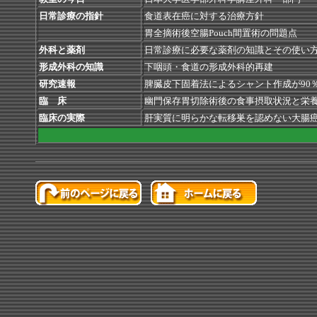
日常診療の指針
食道表在癌に対する治療方針
胃全摘術後空腸Pouch間置術の問題点
外科と薬剤
日常診療に必要な薬剤の知識とその使い
形成外科の知識
下咽頭・食道の形成外科的再建
研究速報
脾臓皮下固着法によるシャント作成が90
臨 床
幽門保存胃切除術後の食事摂取状況と栄
臨床の実際
肝実質に明らかな転移巣を認めない大腸