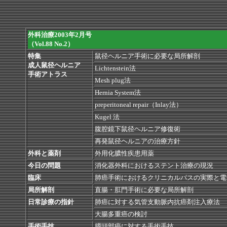
外科治療2003年2月号
（Vol.88 No.2）
特集
鼠径ヘルニア手術に必要な局所解剖
成人鼠径ヘルニア
Lichtenstein法
手術アトラス
Mesh plug法
Hernia System法
preperitoneal repair（Inlay法）
Kugel 法
腹腔鏡下鼠径ヘルニア修復術
再発鼠径ヘルニアの治療方針
外科と薬剤
外用化膿性疾患用薬
今日の問題
消化器外科におけるステント治療の現況
臨床
肺癌手術におけるクリニカルパスの実際と電
局所解剖
直腸・肛門手術に必要な局所解剖
日常診療の指針
肺癌に対する気管支動脈内抗癌剤注入療法
大腸多重癌の検討
手術手技
膵頭部癌に対する手術手技