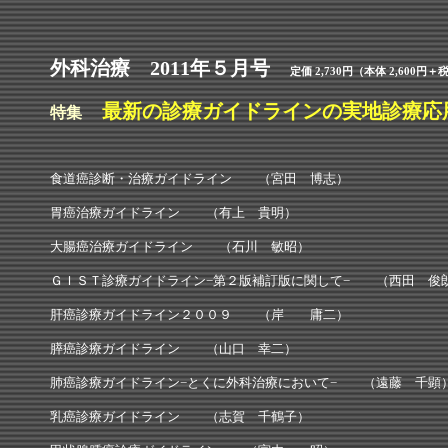
外科治療 2011年５月号
定価 2,730円（本体 2,600円＋
最新の診療ガイドラインの実地診療応
特集
食道癌診断・治療ガイドライン （宮田 博志）
胃癌治療ガイドライン （有上 貴明）
大腸癌治療ガイドライン （石川 敏昭）
ＧＩＳＴ診療ガイドライン−第２版補訂版に関して− （西田 俊
肝癌診療ガイドライン２００９ （岸 庸二）
膵癌診療ガイドライン （山口 幸二）
肺癌診療ガイドライン−とくに外科治療において− （遠藤 千顕
乳癌診療ガイドライン （志賀 千鶴子）