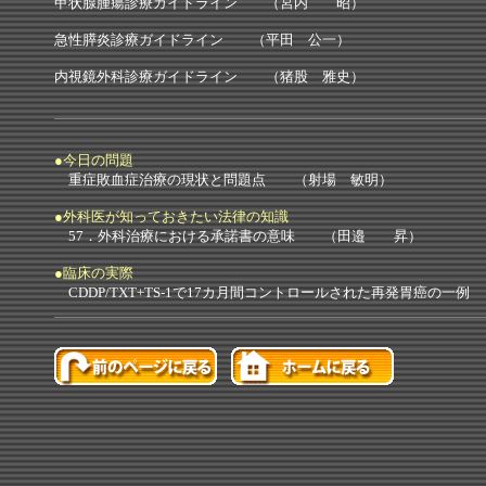
甲状腺腫瘍診療ガイドライン （宮内 昭）
急性膵炎診療ガイドライン （平田 公一）
内視鏡外科診療ガイドライン （猪股 雅史）
●今日の問題
重症敗血症治療の現状と問題点 （射場 敏明）
●外科医が知っておきたい法律の知識
57．外科治療における承諾書の意味 （田邉 昇）
●臨床の実際
CDDP/TXT+TS-1で17カ月間コントロールされた再発胃癌の一