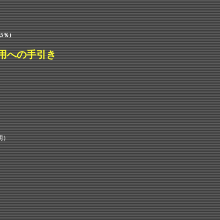
税5％）
用への手引き
朗）
）