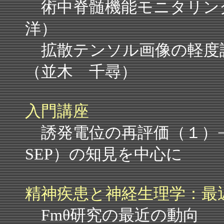
術中脊髄機能モニタリン
洋）
拡散テンソル画像の軽
（並木 千尋）
入門講座
誘発電位の再評価（１）−巨
SEP）の知見を中心に 
精神疾患と神経生理学：最
Fmθ研究の最近の動向