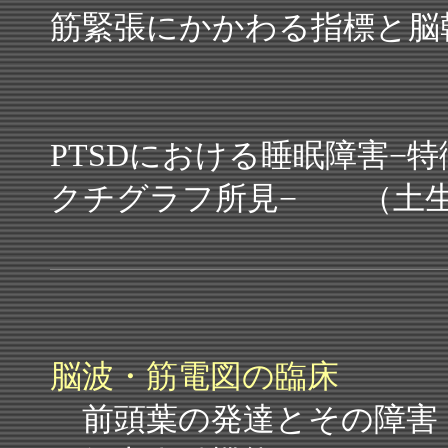
筋緊張にかかわる指標と
PTSDにおける睡眠障害−
クチグラフ所見− （土
脳波・筋電図の臨床
前頭葉の発達とその障害