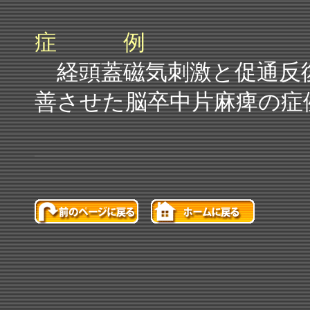
症 例
経頭蓋磁気刺激と促通反
善させた脳卒中片麻痺の