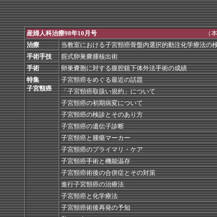
産婦人科治療98年10月号
（本
治療
当教室における子宮頸癌骨盤内選択的動注化学療法の
手術手技
腟式卵巣嚢腫核出術
手術
卵巣嚢胞に対する腹腔鏡下体外法手術の成績
特集
子宮頸癌をめぐる最近の話題
子宮頸癌
「子宮頸癌取扱い規約」について
子宮頸癌の初期病変について
子宮頸癌の検診とそのあり方
子宮頸癌の遺伝子診断
子宮頸癌と腫瘍マーカー
子宮頸癌のプライマリ・ケア
子宮頸癌手術と機能温存
子宮頸癌術後の合併症とその対策
進行子宮頸癌の治療法
子宮頸癌と化学療法
子宮頸癌術後再発の予知