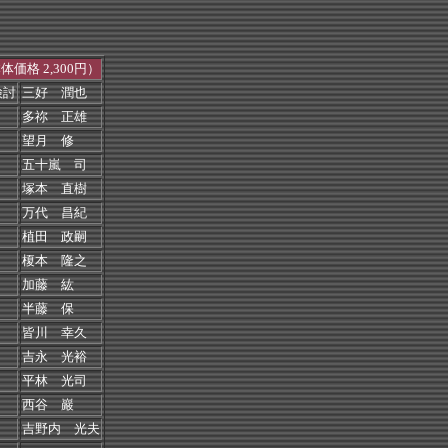
体価格 2,300円）
検討
三好 潤也
多祢 正雄
望月 修
五十嵐 司
塚本 直樹
万代 昌紀
植田 政嗣
榎本 隆之
加藤 紘
半藤 保
皆川 幸久
吉永 光裕
平林 光司
西谷 巖
吉野内 光夫