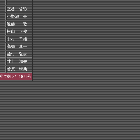
室谷 哲弥
小野瀬 亮
遠藤 敦
横山 正俊
中村 幸雄
高橋 康一
釜付 弘志
井上 滋夫
若原 靖典
治療98年10月号