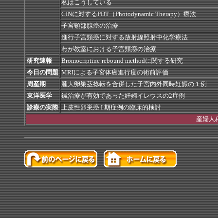
私はこうしている
CINに対するPDT（Photodynamic Therapy）療法
子宮頸部腺癌の治療
進行子宮頸癌に対する放射線照射中化学療法
わが教室における子宮頸癌の治療
研究速報
Bromocriptine-rebound methodに関する研究
今日の問題
MRIによる子宮体癌進行度の術前評価
周産期
腫大卵巣茎捻転を合併した子宮内外同時妊娠の１例
東洋医学
鍼治療が有効であった妊婦イレウスの2症例
診療の実際
上皮性卵巣癌 I 期症例の臨床的検討
産婦人科