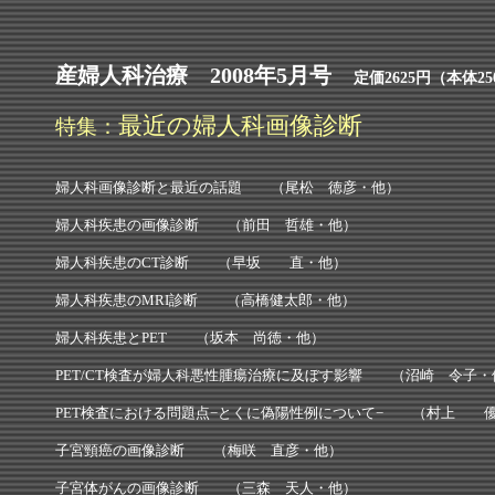
産婦人科治療 2008年5月号
定価2625円（本体2
最近の婦人科画像診断
特集：
婦人科画像診断と最近の話題 （尾松 徳彦・他）
婦人科疾患の画像診断 （前田 哲雄・他）
婦人科疾患のCT診断 （早坂 直・他）
婦人科疾患のMRI診断 （高橋健太郎・他）
婦人科疾患とPET （坂本 尚徳・他）
PET/CT検査が婦人科悪性腫瘍治療に及ぼす影響 （沼崎 令子・
PET検査における問題点−とくに偽陽性例について− （村上 
子宮頸癌の画像診断 （梅咲 直彦・他）
子宮体がんの画像診断 （三森 天人・他）