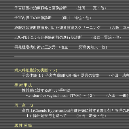
子宮筋腫の治療戦略と画像診断 （辻岡 寛・他）
子宮内膜症の画像診断 （藤井 進也・他）
経腟超音波断層法を用いた卵巣腫瘍スクリーニング （合阪 幸
FDG-PETによる卵巣癌術前の進行期診断 （金西 賢治・他）
再発腫瘍摘出術と三次元CT検査 （野島美知夫・他）
婦人科細胞診の実際（５）
子宮体部 １）子宮内膜細胞診−吸引器具の実際 （小田 瑞恵
手 術 手 技
性器脱に対する新しい手術法
−tension-free vaginal mesh（TVM）−（２） （永田 一郎
周 産 期
高血圧(Chronic Hypertension)合併妊娠に対する降圧剤と管理の
１）降圧剤投与を巡って （日高 敦夫・他）
悪 性 腫 瘍