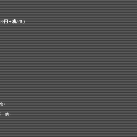
500円＋税5％）
他）
優・他）