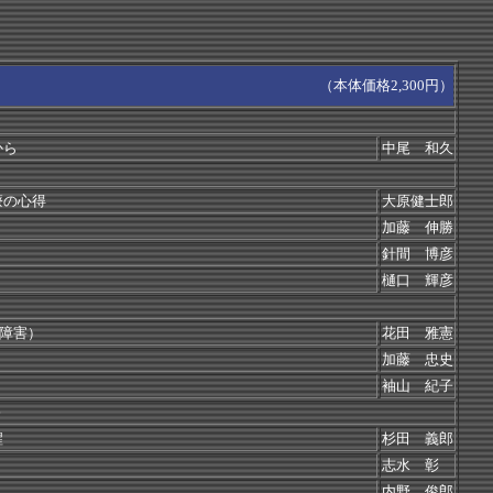
（本体価格2,300円）
から
中尾 和久
療の心得
大原健士郎
加藤 伸勝
針間 博彦
樋口 輝彦
性障害）
花田 雅憲
加藤 忠史
袖山 紀子
＞
醒
杉田 義郎
志水 彰
内野 俊郎