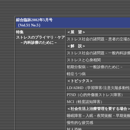
綜合臨牀2002年5月号
（Vol.51 No.5）
特集
＜展 望＞
ストレスのプライマリ・ケア
ストレス社会の諸問題－患者の立場
－内科診療のために－
＜解 説＞
ストレス社会の諸問題－一般内科診
ストレスと心身相関
初期分裂病－一般診療のために－
軽症うつ病
＜トピックス＞
LD/ADHD（学習障害/注意欠陥多動
PTSD（心的外傷後ストレス障害）
MCI（軽度認知障害）
＜社会生活上治療管理を要する場合
睡眠障害－入眠・夜間覚醒・早期覚
慢性的な疲労感
対人恐怖