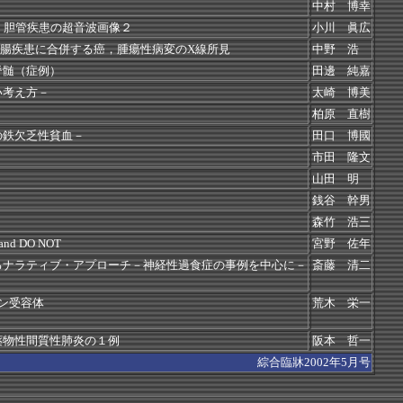
中村 博幸
，胆管疾患の超音波画像２
小川 眞広
性腸疾患に合併する癌，腫瘍性病変のX線所見
中野 浩
脊髄（症例）
田邊 純嘉
い考え方－
太崎 博美
柏原 直樹
の鉄欠乏性貧血－
田口 博國
市田 隆文
山田 明
銭谷 幹男
森竹 浩三
 DO NOT
宮野 佐年
るナラティブ・アプローチ－神経性過食症の事例を中心に－
斎藤 清二
ン受容体
荒木 栄一
薬物性間質性肺炎の１例
阪本 哲一
綜合臨牀2002年5月号