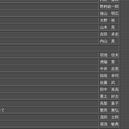
野村総一郎
徳山 明広
大野 裕
山本 晃
吉田 卓史
内山 真
切池 信夫
洲脇 寛
中井 吉英
稲垣 卓司
佐藤 武
田中 英高
重土 好古
高梨 葉子
って
繁田 雅弘
茂田 士郎
湯浅 敏典