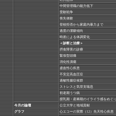
中間管理職の能力低下
受験戦争
喪失体験
登校拒否から家庭内暴力まで
過度の潔癖傾向
時差による体調変化
＜診断と治療＞
摂食障害の診療
緊張型頭痛
消化性潰瘍
虚血性心疾患
不安定高血圧症
過敏性腸症候群
ストレスと気管支喘息
初老期うつ病
授乳期・産褥期のイライラ感をめぐ
今月の論壇
公立大学と地域貢献
グラフ
心エコーの実際（12）先天性心疾患