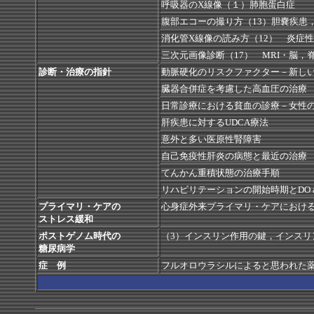
呼吸器のX線像（１）肺胞蛋白症
腹部エコーの撮り方（13）胆嚢疾患
消化管X線像の読み方（12） 炎症
三次元画像診断（17） MRI・脳，
診断・治療の指針
動脈硬化のリスクファクター－新し
臓器合併症を考慮した高血圧の治療
日常診療における貧血の診療－女性
肝疾患に対するUDCA療法
意外と多い医原性腎障害
自己免疫性肝炎の病態と最近の治療
てんかん重積状態の治療手順
リハビリテーションの開始時期とDO and
プライマリ・ケアの
心身症外来プライマリ・ケアにおけ
ストレス緩和
ポストゲノム時代の
（3）インスリン作用の鍵，インスリ
糖尿病学
症 例
フルオロウラシルによると思われた